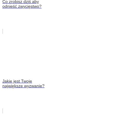
Co zrobisz dziś aby
odnieść zwycięstwo?
Jakie jest Twoje
największe wyzwanie?