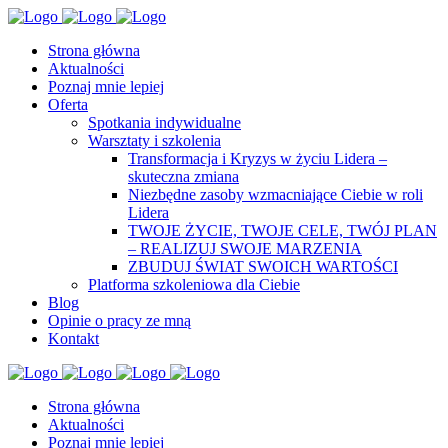
Strona główna
Aktualności
Poznaj mnie lepiej
Oferta
Spotkania indywidualne
Warsztaty i szkolenia
Transformacja i Kryzys w życiu Lidera –
skuteczna zmiana
Niezbędne zasoby wzmacniające Ciebie w roli
Lidera
TWOJE ŻYCIE, TWOJE CELE, TWÓJ PLAN
– REALIZUJ SWOJE MARZENIA
ZBUDUJ ŚWIAT SWOICH WARTOŚCI
Platforma szkoleniowa dla Ciebie
Blog
Opinie o pracy ze mną
Kontakt
Strona główna
Aktualności
Poznaj mnie lepiej