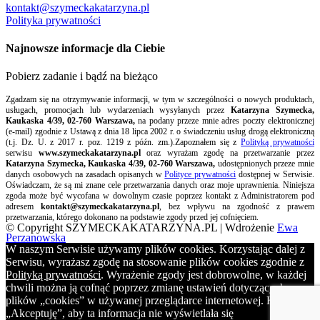
kontakt@szymeckakatarzyna.pl
Polityka prywatności
Najnowsze informacje dla Ciebie
Pobierz zadanie i bądź na bieżąco
Zgadzam się na otrzymywanie informacji, w tym w szczególności o nowych produktach,
usługach, promocjach lub wydarzeniach wysyłanych przez
Katarzyna Szymecka,
Kaukaska 4/39, 02-760 Warszawa,
na podany przeze mnie adres poczty elektronicznej
(e-mail) zgodnie z Ustawą z dnia 18 lipca 2002 r. o świadczeniu usług drogą elektroniczną
(t.j. Dz. U. z 2017 r. poz. 1219 z późn. zm.).Zapoznałem się z
Polityką prywatności
serwisu
www.szymeckakatarzyna.pl
oraz wyrażam zgodę na przetwarzanie przez
Katarzyna Szymecka, Kaukaska 4/39, 02-760 Warszawa,
udostępnionych przeze mnie
danych osobowych na zasadach opisanych w
Polityce prywatności
dostępnej w Serwisie.
Oświadczam, że są mi znane cele przetwarzania danych oraz moje uprawnienia. Niniejsza
zgoda może być wycofana w dowolnym czasie poprzez kontakt z Administratorem pod
adresem
kontakt@szymeckakatarzyna.pl
, bez wpływu na zgodność z prawem
przetwarzania, którego dokonano na podstawie zgody przed jej cofnięciem.
© Copyright SZYMECKAKATARZYNA.PL | Wdrożenie
Ewa
Perzanowska
W naszym Serwisie używamy plików cookies. Korzystając dalej z
Serwisu, wyrażasz zgodę na stosowanie plików cookies zgodnie z
Polityką prywatności
. Wyrażenie zgody jest dobrowolne, w każdej
chwili można ją cofnąć poprzez zmianę ustawień dotyczących
plików „cookies” w używanej przeglądarce internetowej. Kliknij
„Akceptuję”, aby ta informacja nie wyświetlała się