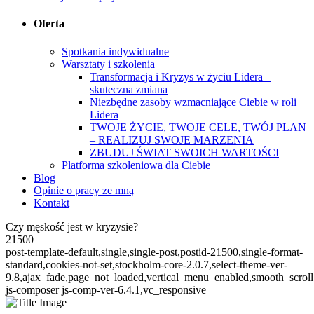
Oferta
Spotkania indywidualne
Warsztaty i szkolenia
Transformacja i Kryzys w życiu Lidera –
skuteczna zmiana
Niezbędne zasoby wzmacniające Ciebie w roli
Lidera
TWOJE ŻYCIE, TWOJE CELE, TWÓJ PLAN
– REALIZUJ SWOJE MARZENIA
ZBUDUJ ŚWIAT SWOICH WARTOŚCI
Platforma szkoleniowa dla Ciebie
Blog
Opinie o pracy ze mną
Kontakt
Czy męskość jest w kryzysie?
21500
post-template-default,single,single-post,postid-21500,single-format-
standard,cookies-not-set,stockholm-core-2.0.7,select-theme-ver-
9.8,ajax_fade,page_not_loaded,vertical_menu_enabled,smooth_scro
js-composer js-comp-ver-6.4.1,vc_responsive