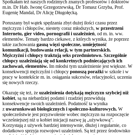
Spotkałam też naszych rodzimych znanych profesorów i doktorów
m.in. Dr Hab. Iwonę Grzegorzewską, Dr Tomasz Grzyba, Prof.
Eugenię Mandal, Dr Alicję Długołęcką.
Poruszany był wątek spędzania zbyt dużej ilości czasu przez
mężczyzn i chłopców, niestety coraz młodszych,
w przestrzeni
Internetu, gier video, pornografii i uzależnień
, od m. in. ww.
elementów. Tematy bardzo ciekawe, z których wynika, że poprzez
takie zachowania
gasną więzi społeczne, umiejętność
komunikacji, budowania relacji, w tym partnerskich.
Mężczyźni i chłopcy traktują seks przedmiotowo. Szczególnie
chłopcy uzależniają się od konkretnych podniecających ich
zachowań, elementów.
Im młodsi tym uzależnienie jest większe. W
konsekwencji mężczyźni i chłopcy
ponoszą porażki
w szkole i w
pracy w kontekście m. in. osiągania sukcesów, relacyjności, uczenia
się nowych rzeczy.
Okazuję się też, że
uzależnienia dotykają mężczyzn szybciej niż
kobiet
, są na niebardziej podatni i rzadziej przewidują
konsekwencje swoich uzależnień. Podatność ta wynika
z
uwarunkowań biologicznych i społeczno-kulturowych.
W
społeczeństwie jest przyzwolenie wobec mężczyzn na rozpoczęcie
wcześniejszej niż u kobiet inicjacji nazwę ją „używkową”.
Korzystają z używek bardziej intensywnie, dłużej i regularnie, co
dodatkowo sprzyja rozwojowi uzależnień. Są też przez środowisko