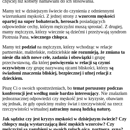
częściej niż kobiety namawiani do ich stosowania.
Mamy też w dzisiejszym świecie do czynienia z odmiennymi
wizerunkami męskości. Z jednej strony z
wzorcem męskości
opartej na super bohaterach, herosach
posiadających
odpowiednie cechy, którym mężczyźni muszą sprostać. Z drugiej,
mamy mężczyzn, którzy wiecznie są dziećmi i przeżywają syndrom
Piotrusia Pana,
wiecznego chłopca
.
Mamy też
podział
na mężczyzn, którzy wchodząc w relacje
partnerskie, małżeńskie, rodzicielskie
nie rozumieją, że zmiana ta
niesie dla nich nowe cele, zadania i obowiązki
i grupę
przeciwstawną, dla której
poświęcenia w relacji są czymś
oczywistym
czy grupę nazywaną ojcami bliskości, którzy
są
świadomi znaczenia bliskiej, bezpiecznej i ufnej relacji z
dzieckiem.
Piszę Ci o swoich spostrzeżeniach, bo
temat poruszony podczas
konferencji jest według mnie bardzo interesujący
. Nie znalazłam
jednoznacznej odpowiedzi czy męskość jest w kryzysie, obawiam
się jednak, że gdy opuścimy realny świat i rzeczywistość na rzecz
rzeczywistości wirtualnej
zatracimy naszą ludzką naturę.
Jak sądzisz czy jest kryzys męskości w dzisiejszym świecie? Czy
chłopcy mają wystarczającą ilość męskich wzorców? Czy
mężczyźni są zagubieni w swoich rolach ojca, partnera, syna?