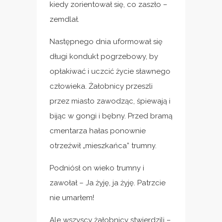
kiedy zorientował się, co zaszło –
zemdlał.
Następnego dnia uformował się
długi kondukt pogrzebowy, by
opłakiwać i uczcić życie sławnego
człowieka. Żałobnicy przeszli
przez miasto zawodząc, śpiewają i
bijąc w gongi i bębny. Przed bramą
cmentarza hałas ponownie
otrzeźwił „mieszkańca” trumny.
Podniósł on wieko trumny i
zawołał – Ja żyję, ja żyję. Patrzcie
nie umarłem!
Ale wszyscy żałobnicy stwierdzili –