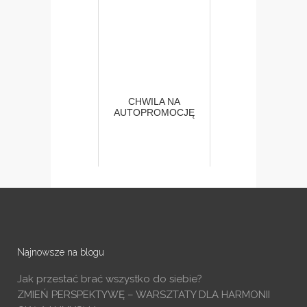
CHWILA NA
AUTOPROMOCJĘ
Najnowsze na blogu
Jak przestać brać wszystko do siebie?
ZMIEŃ PERSPEKTYWĘ – WARSZTATY DLA HARMONII