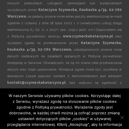
nowych produktach, usługach, promocjach lub wydarzeniach
wysyłanych przez
Katarzyna Szymecka, Kaukaska 4/39, 02-760
Warszawa,
na podany przeze mnie adres poczty elektronicznej (e-mail)
zgodnie z Ustawą z dnia 18 lipca 2002 r. o świadczeniu usług drogą
elektroniczną (t.j. Dz. U. z 2017 r. poz. 1219 z późn. zm.).Zapoznałem się
z
Polityką prywatności
serwisu
www.szymeckakatarzyna.pl
oraz
wyrażam zgodę na przetwarzanie przez
Katarzyna Szymecka,
Kaukaska 4/39, 02-760 Warszawa,
udostępnionych przeze mnie
danych osobowych na zasadach opisanych w
Polityce prywatności
dostępnej w Serwisie. Oświadczam, że są mi znane cele przetwarzania
danych oraz moje uprawnienia. Niniejsza zgoda może być wycofana w
dowolnym czasie poprzez kontakt z Administratorem pod adresem
kontakt@szymeckakatarzyna.pl
, bez wpływu na zgodność z
prawem przetwarzania, którego dokonano na podstawie zgody przed jej
W naszym Serwisie używamy plików cookies. Korzystając dalej
cofnięciem.
z Serwisu, wyrażasz zgodę na stosowanie plików cookies
zgodnie z
Polityką prywatności
. Wyrażenie zgody jest
dobrowolne, w każdej chwili można ją cofnąć poprzez zmianę
ustawień dotyczących plików „cookies” w używanej
przeglądarce internetowej. Kliknij „Akceptuję”, aby ta informacja