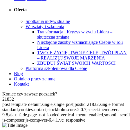
Oferta
Spotkania indywidualne
Warsztaty i szkolenia
Transformacja i Kryzys w życiu Lidera –
skuteczna zmiana
Niezbędne zasoby wzmacniające Ciebie w roli
Lidera
TWOJE ŻYCIE, TWOJE CELE, TWÓJ PLAN
– REALIZUJ SWOJE MARZENIA
ZBUDUJ ŚWIAT SWOICH WARTOŚCI
Platforma szkoleniowa dla Ciebie
Blog
Opinie o pracy ze mną
Kontakt
Koniec czy zawsze początek?
21832
post-template-default,single,single-post,postid-21832,single-format-
standard,cookies-not-set,stockholm-core-2.0.7,select-theme-ver-
9.8,ajax_fade,page_not_loaded,vertical_menu_enabled,smooth_scro
js-composer js-comp-ver-6.4.1,vc_responsive