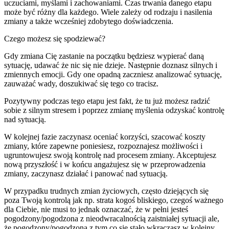
uczuciami, myślami i zachowaniami. Czas trwania danego etapu
może być różny dla każdego. Wiele zależy od rodzaju i nasilenia
zmiany a także wcześniej zdobytego doświadczenia.
Czego możesz się spodziewać?
Gdy zmiana Cię zastanie na początku będziesz wypierać daną
sytuację, udawać że nic się nie dzieje. Następnie doznasz silnych i
zmiennych emocji. Gdy one opadną zaczniesz analizować sytuację,
zauważać wady, doszukiwać się tego co tracisz.
Pozytywny podczas tego etapu jest fakt, że tu już możesz radzić
sobie z silnym stresem i poprzez zmianę myślenia odzyskać kontrolę
nad sytuacją.
W kolejnej fazie zaczynasz oceniać korzyści, szacować koszty
zmiany, które zapewne poniesiesz, rozpoznajesz możliwości i
ugruntowujesz swoją kontrolę nad procesem zmiany. Akceptujesz
nową przyszłość i w końcu angażujesz się w przeprowadzenia
zmiany, zaczynasz działać i panować nad sytuacją.
W przypadku trudnych zmian życiowych, często dziejących się
poza Twoją kontrolą jak np. strata kogoś bliskiego, czegoś ważnego
dla Ciebie, nie musi to jednak oznaczać, że w pełni jesteś
pogodzony/pogodzona z nieodwracalnością zaistniałej sytuacji ale,
że pogodzony/pogodzona z tym co się stało wkraczasz w kolejny