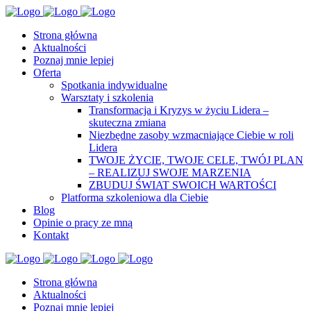
Strona główna
Aktualności
Poznaj mnie lepiej
Oferta
Spotkania indywidualne
Warsztaty i szkolenia
Transformacja i Kryzys w życiu Lidera –
skuteczna zmiana
Niezbędne zasoby wzmacniające Ciebie w roli
Lidera
TWOJE ŻYCIE, TWOJE CELE, TWÓJ PLAN
– REALIZUJ SWOJE MARZENIA
ZBUDUJ ŚWIAT SWOICH WARTOŚCI
Platforma szkoleniowa dla Ciebie
Blog
Opinie o pracy ze mną
Kontakt
Strona główna
Aktualności
Poznaj mnie lepiej