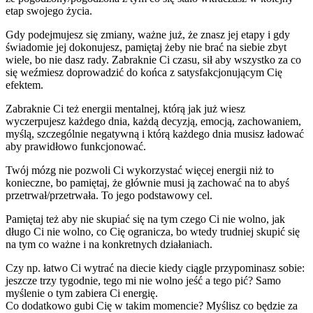
etap swojego życia.
Gdy podejmujesz się zmiany, ważne już, że znasz jej etapy i gdy
świadomie jej dokonujesz, pamiętaj żeby nie brać na siebie zbyt
wiele, bo nie dasz rady. Zabraknie Ci czasu, sił aby wszystko za co
się weźmiesz doprowadzić do końca z satysfakcjonującym Cię
efektem.
Zabraknie Ci też energii mentalnej, którą jak już wiesz
wyczerpujesz każdego dnia, każdą decyzją, emocją, zachowaniem,
myślą, szczególnie negatywną i którą każdego dnia musisz ładować
aby prawidłowo funkcjonować.
Twój mózg nie pozwoli Ci wykorzystać więcej energii niż to
konieczne, bo pamiętaj, że głównie musi ją zachować na to abyś
przetrwał/przetrwała. To jego podstawowy cel.
Pamiętaj też aby nie skupiać się na tym czego Ci nie wolno, jak
długo Ci nie wolno, co Cię ogranicza, bo wtedy trudniej skupić się
na tym co ważne i na konkretnych działaniach.
Czy np. łatwo Ci wytrać na diecie kiedy ciągle przypominasz sobie:
jeszcze trzy tygodnie, tego mi nie wolno jeść a tego pić? Samo
myślenie o tym zabiera Ci energię.
Co dodatkowo gubi Cię w takim momencie? Myślisz co będzie za