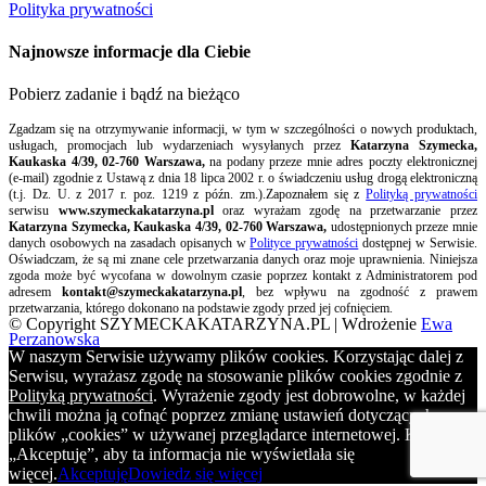
Polityka prywatności
Najnowsze informacje dla Ciebie
Pobierz zadanie i bądź na bieżąco
Zgadzam się na otrzymywanie informacji, w tym w szczególności o nowych produktach,
usługach, promocjach lub wydarzeniach wysyłanych przez
Katarzyna Szymecka,
Kaukaska 4/39, 02-760 Warszawa,
na podany przeze mnie adres poczty elektronicznej
(e-mail) zgodnie z Ustawą z dnia 18 lipca 2002 r. o świadczeniu usług drogą elektroniczną
(t.j. Dz. U. z 2017 r. poz. 1219 z późn. zm.).Zapoznałem się z
Polityką prywatności
serwisu
www.szymeckakatarzyna.pl
oraz wyrażam zgodę na przetwarzanie przez
Katarzyna Szymecka, Kaukaska 4/39, 02-760 Warszawa,
udostępnionych przeze mnie
danych osobowych na zasadach opisanych w
Polityce prywatności
dostępnej w Serwisie.
Oświadczam, że są mi znane cele przetwarzania danych oraz moje uprawnienia. Niniejsza
zgoda może być wycofana w dowolnym czasie poprzez kontakt z Administratorem pod
adresem
kontakt@szymeckakatarzyna.pl
, bez wpływu na zgodność z prawem
przetwarzania, którego dokonano na podstawie zgody przed jej cofnięciem.
© Copyright SZYMECKAKATARZYNA.PL | Wdrożenie
Ewa
Perzanowska
W naszym Serwisie używamy plików cookies. Korzystając dalej z
Serwisu, wyrażasz zgodę na stosowanie plików cookies zgodnie z
Polityką prywatności
. Wyrażenie zgody jest dobrowolne, w każdej
chwili można ją cofnąć poprzez zmianę ustawień dotyczących
plików „cookies” w używanej przeglądarce internetowej. Kliknij
„Akceptuję”, aby ta informacja nie wyświetlała się
więcej.
Akceptuję
Dowiedz się więcej