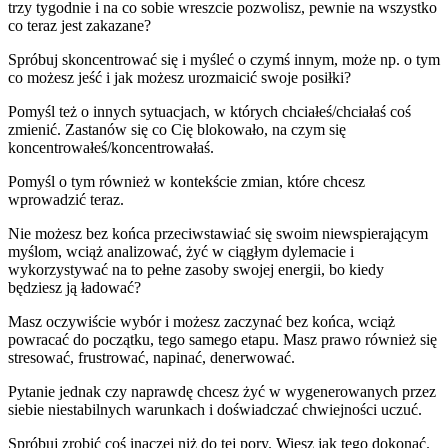
trzy tygodnie i na co sobie wreszcie pozwolisz, pewnie na wszystko
co teraz jest zakazane?
Spróbuj skoncentrować się i myśleć o czymś innym, może np. o tym
co możesz jeść i jak możesz urozmaicić swoje posiłki?
Pomyśl też o innych sytuacjach, w których chciałeś/chciałaś coś
zmienić. Zastanów się co Cię blokowało, na czym się
koncentrowałeś/koncentrowałaś.
Pomyśl o tym również w kontekście zmian, które chcesz
wprowadzić teraz.
Nie możesz bez końca przeciwstawiać się swoim niewspierającym
myślom, wciąż analizować, żyć w ciągłym dylemacie i
wykorzystywać na to pełne zasoby swojej energii, bo kiedy
będziesz ją ładować?
Masz oczywiście wybór i możesz zaczynać bez końca, wciąż
powracać do początku, tego samego etapu. Masz prawo również się
stresować, frustrować, napinać, denerwować.
Pytanie jednak czy naprawdę chcesz żyć w wygenerowanych przez
siebie niestabilnych warunkach i doświadczać chwiejności uczuć.
Spróbuj zrobić coś inaczej niż do tej pory. Wiesz jak tego dokonać.