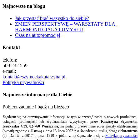
Najnowsze na blogu
Jak przestać brać wszystko do siebie?
ZMIEŃ PERSPEKTYWĘ – WARSZTATY DLA
HARMONII CIAŁA I UMYSŁU
Czas na autopromocję!
Kontakt
telefon:
509 232 559
e-mail:
kontakt@szymeckakatarzyna.pl
Polityka prywatności
Najnowsze informacje dla Ciebie
Pobierz zadanie i bądź na bieżąco
Zgadzam się na otrzymywanie informacji, w tym w szczególności o nowych produktach,
usługach, promocjach lub wydarzeniach wysyłanych przez
Katarzyna Szymecka,
Kaukaska 4/39, 02-760 Warszawa,
na podany przeze mnie adres poczty elektronicznej
(e-mail) zgodnie z Ustawą z dnia 18 lipca 2002 r. o świadczeniu usług drogą elektroniczną
(t.j. Dz. U. z 2017 r. poz. 1219 z późn. zm.).Zapoznałem się z
Polityką prywatności