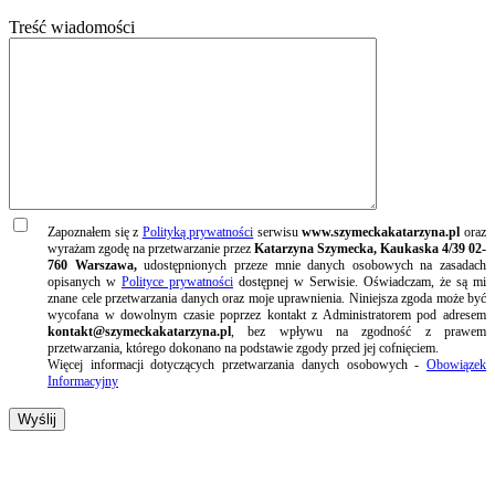
Treść wiadomości
Zapoznałem się z
Polityką prywatności
serwisu
www.szymeckakatarzyna.pl
oraz
wyrażam zgodę na przetwarzanie przez
Katarzyna Szymecka, Kaukaska 4/39 02-
760 Warszawa,
udostępnionych przeze mnie danych osobowych na zasadach
opisanych w
Polityce prywatności
dostępnej w Serwisie. Oświadczam, że są mi
znane cele przetwarzania danych oraz moje uprawnienia. Niniejsza zgoda może być
wycofana w dowolnym czasie poprzez kontakt z Administratorem pod adresem
kontakt@szymeckakatarzyna.pl
, bez wpływu na zgodność z prawem
przetwarzania, którego dokonano na podstawie zgody przed jej cofnięciem.
Więcej informacji dotyczących przetwarzania danych osobowych -
Obowiązek
Informacyjny