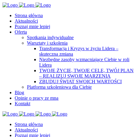
Strona główna
Aktualności
Poznaj mnie lepiej
Oferta
Spotkania indywidualne
Warsztaty i szkolenia
Transformacja i Kryzys w życiu Lidera –
skuteczna zmiana
Niezbędne zasoby wzmacniające Ciebie w roli
Lidera
TWOJE ŻYCIE, TWOJE CELE, TWÓJ PLAN
– REALIZUJ SWOJE MARZENIA
ZBUDUJ ŚWIAT SWOICH WARTOŚCI
Platforma szkoleniowa dla Ciebie
Blog
Opinie o pracy ze mną
Kontakt
Strona główna
Aktualności
Poznaj mnie lepiej