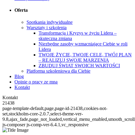
Oferta
Spotkania indywidualne
Warsztaty i szkolenia
Transformacja i Kryzys w życiu Lidera –
skuteczna zmiana
Niezbędne zasoby wzmacniające Ciebie w roli
Lidera
TWOJE ŻYCIE, TWOJE CELE, TWÓJ PLAN
– REALIZUJ SWOJE MARZENIA
ZBUDUJ ŚWIAT SWOICH WARTOŚCI
Platforma szkoleniowa dla Ciebie
Blog
Opinie o pracy ze mną
Kontakt
Kontakt
21438
page-template-default,page,page-id-21438,cookies-not-
set,stockholm-core-2.0.7,select-theme-ver-
9.8,ajax_fade,page_not_loaded,vertical_menu_enabled,smooth_scro
js-composer js-comp-ver-6.4.1,vc_responsive