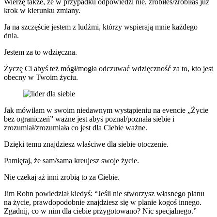
Wierzę także, że w przypadku odpowiedzi nie, zrobiłeś/zrobiłaś już
krok w kierunku zmiany.
Ja na szczęście jestem z ludźmi, którzy wspierają mnie każdego
dnia.
Jestem za to wdzięczna.
Życzę Ci abyś też mógł/mogła odczuwać wdzięczność za to, kto jest
obecny w Twoim życiu.
Jak mówiłam w swoim niedawnym wystąpieniu na evencie „Życie
bez ograniczeń” ważne jest abyś poznał/poznała siebie i
zrozumiał/zrozumiała co jest dla Ciebie ważne.
Dzięki temu znajdziesz właściwe dla siebie otoczenie.
Pamiętaj, że sam/sama kreujesz swoje życie.
Nie czekaj aż inni zrobią to za Ciebie.
Jim Rohn powiedział kiedyś: “Jeśli nie stworzysz własnego planu
na życie, prawdopodobnie znajdziesz się w planie kogoś innego.
Zgadnij, co w nim dla ciebie przygotowano? Nic specjalnego.”