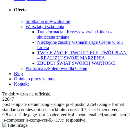
Oferta
Spotkania indywidualne
Warsztaty i szkolenia
Transformacja i Kryzys w życiu Lidera –
skuteczna zmiana
Niezbędne zasoby wzmacniające Ciebie w roli
Lidera
TWOJE ŻYCIE, TWOJE CELE, TWÓJ PLAN
– REALIZUJ SWOJE MARZENIA
ZBUDUJ ŚWIAT SWOICH WARTOŚCI
Platforma szkoleniowa dla Ciebie
Blog
Opinie o pracy ze mną
Kontakt
To dobry czas na refleksję
22647
post-template-default,single,single-post,postid-22647,single-format-
standard,cookies-not-set,stockholm-core-2.0.7,select-theme-ver-
9.8,ajax_fade,page_not_loaded,vertical_menu_enabled,smooth_scro
js-composer js-comp-ver-6.4.1,vc_responsive