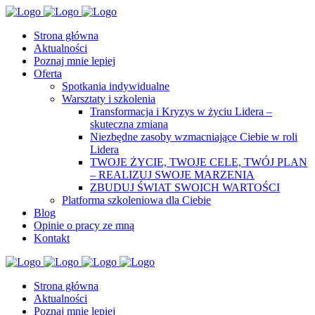
Strona główna
Aktualności
Poznaj mnie lepiej
Oferta
Spotkania indywidualne
Warsztaty i szkolenia
Transformacja i Kryzys w życiu Lidera –
skuteczna zmiana
Niezbędne zasoby wzmacniające Ciebie w roli
Lidera
TWOJE ŻYCIE, TWOJE CELE, TWÓJ PLAN
– REALIZUJ SWOJE MARZENIA
ZBUDUJ ŚWIAT SWOICH WARTOŚCI
Platforma szkoleniowa dla Ciebie
Blog
Opinie o pracy ze mną
Kontakt
Strona główna
Aktualności
Poznaj mnie lepiej