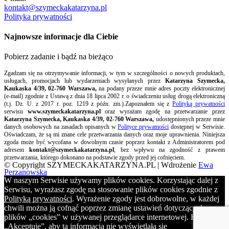
kontakt@szymeckakatarzyna.pl
Polityka prywatności
Najnowsze informacje dla Ciebie
Pobierz zadanie i bądź na bieżąco
Zgadzam się na otrzymywanie informacji, w tym w szczególności o nowych produktach,
usługach, promocjach lub wydarzeniach wysyłanych przez
Katarzyna Szymecka,
Kaukaska 4/39, 02-760 Warszawa,
na podany przeze mnie adres poczty elektronicznej
(e-mail) zgodnie z Ustawą z dnia 18 lipca 2002 r. o świadczeniu usług drogą elektroniczną
(t.j. Dz. U. z 2017 r. poz. 1219 z późn. zm.).Zapoznałem się z
Polityką prywatności
serwisu
www.szymeckakatarzyna.pl
oraz wyrażam zgodę na przetwarzanie przez
Katarzyna Szymecka, Kaukaska 4/39, 02-760 Warszawa,
udostępnionych przeze mnie
danych osobowych na zasadach opisanych w
Polityce prywatności
dostępnej w Serwisie.
Oświadczam, że są mi znane cele przetwarzania danych oraz moje uprawnienia. Niniejsza
zgoda może być wycofana w dowolnym czasie poprzez kontakt z Administratorem pod
adresem
kontakt@szymeckakatarzyna.pl
, bez wpływu na zgodność z prawem
przetwarzania, którego dokonano na podstawie zgody przed jej cofnięciem.
© Copyright SZYMECKAKATARZYNA.PL | Wdrożenie
Ewa
Perzanowska
W naszym Serwisie używamy plików cookies. Korzystając dalej z
Serwisu, wyrażasz zgodę na stosowanie plików cookies zgodnie z
Polityką prywatności
. Wyrażenie zgody jest dobrowolne, w każdej
chwili można ją cofnąć poprzez zmianę ustawień dotyczących
plików „cookies” w używanej przeglądarce internetowej. Kliknij
„Akceptuję”, aby ta informacja nie wyświetlała się