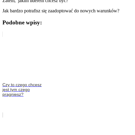
Zatem, jakim liderem chcesz być?
Jak bardzo potrafisz się zaadoptować do nowych warunków?
Podobne wpisy:
Czy to czego chcesz
jest tym czego
pragniesz?