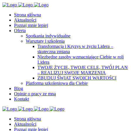
Strona główna
Aktualności
Poznaj mnie lepiej
Oferta
Spotkania indywidualne
Warsztaty i szkolenia
Transformacja i Kryzys w życiu Lidera –
skuteczna zmiana
Niezbędne zasoby wzmacniające Ciebie w roli
Lidera
TWOJE ŻYCIE, TWOJE CELE, TWÓJ PLAN
– REALIZUJ SWOJE MARZENIA
ZBUDUJ ŚWIAT SWOICH WARTOŚCI
Platforma szkoleniowa dla Ciebie
Blog
Opinie o pracy ze mną
Kontakt
Strona główna
Aktualności
Poznaj mnie lepiej