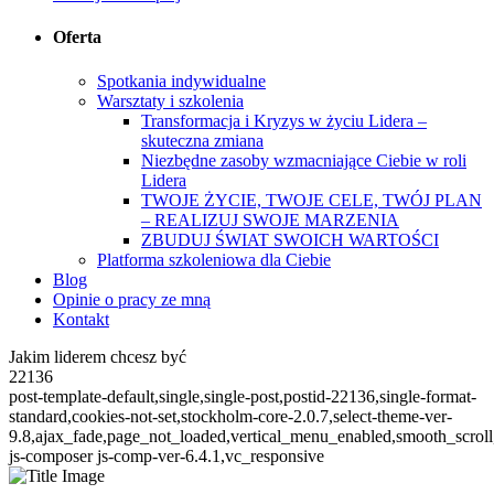
Oferta
Spotkania indywidualne
Warsztaty i szkolenia
Transformacja i Kryzys w życiu Lidera –
skuteczna zmiana
Niezbędne zasoby wzmacniające Ciebie w roli
Lidera
TWOJE ŻYCIE, TWOJE CELE, TWÓJ PLAN
– REALIZUJ SWOJE MARZENIA
ZBUDUJ ŚWIAT SWOICH WARTOŚCI
Platforma szkoleniowa dla Ciebie
Blog
Opinie o pracy ze mną
Kontakt
Jakim liderem chcesz być
22136
post-template-default,single,single-post,postid-22136,single-format-
standard,cookies-not-set,stockholm-core-2.0.7,select-theme-ver-
9.8,ajax_fade,page_not_loaded,vertical_menu_enabled,smooth_scro
js-composer js-comp-ver-6.4.1,vc_responsive