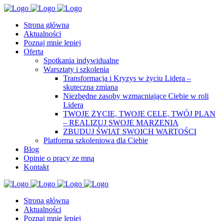
Strona główna
Aktualności
Poznaj mnie lepiej
Oferta
Spotkania indywidualne
Warsztaty i szkolenia
Transformacja i Kryzys w życiu Lidera –
skuteczna zmiana
Niezbędne zasoby wzmacniające Ciebie w roli
Lidera
TWOJE ŻYCIE, TWOJE CELE, TWÓJ PLAN
– REALIZUJ SWOJE MARZENIA
ZBUDUJ ŚWIAT SWOICH WARTOŚCI
Platforma szkoleniowa dla Ciebie
Blog
Opinie o pracy ze mną
Kontakt
Strona główna
Aktualności
Poznaj mnie lepiej