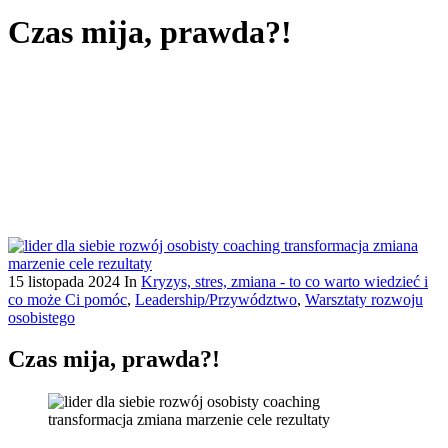
Czas mija, prawda?!
15 listopada 2024
In
Kryzys, stres, zmiana - to co warto wiedzieć i
co może Ci pomóc
,
Leadership/Przywództwo
,
Warsztaty rozwoju
osobistego
Czas mija, prawda?!