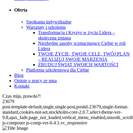
Oferta
Spotkania indywidualne
Warsztaty i szkolenia
Transformacja i Kryzys w życiu Lidera –
skuteczna zmiana
Niezbędne zasoby wzmacniające Ciebie w roli
Lidera
TWOJE ŻYCIE, TWOJE CELE, TWÓJ PLAN
– REALIZUJ SWOJE MARZENIA
ZBUDUJ ŚWIAT SWOICH WARTOŚCI
Platforma szkoleniowa dla Ciebie
Blog
Opinie o pracy ze mną
Kontakt
Czas mija, prawda?!
23679
post-template-default,single,single-post,postid-23679,single-format-
standard,cookies-not-set,stockholm-core-2.0.7,select-theme-ver-
9.8,ajax_fade,page_not_loaded,vertical_menu_enabled,smooth_scro
js-composer js-comp-ver-6.4.1,vc_responsive