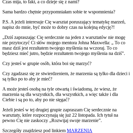
Czas mija, to fakt, a co dzieje się z nami?
Sama bardzo chętnie przypomniałam sobie te wspomnienia?
P.S. A jeżeli interesuje Cię warsztat poruszający tematykę marzeń,
napisz do mnie, być może to dobry czas na kolejną edycję?!
„Dziś zapraszając Cię serdecznie na jeden z warsztatów nie mogę
nie przytoczyć Ci słów mojego mentora Johna Maxwella: „ To co
masz dziś jest rezultatem twojego myślenia na wczoraj. To co
będziesz mieć jutro, będzie rezultatem twojego myślenia na dziś”.
Czy jesteś w grupie osób, która boi się marzyć?
Czy zgadzasz się ze stwierdzeniem, że marzenia są tylko dla dzieci i
są tylko po to aby je mieć?
A może jesteś osobą na tyle otwartą i świadomą, że wiesz, że
marzenia są dla wszystkich, dla wszystkich, a więc także i dla
Ciebie i są po to, aby po nie sięgać?
Jeżeli jesteś w tej drugiej grupie zapraszam Cię serdecznie na
warsztaty, które rozpoczynają się już 22 listopada. Ich tytuł na
pewno Cię nie zaskoczy „Rozwijaj swoje marzenie”.
Szczegóły znajdziesz pod linkiem
MARZENIA