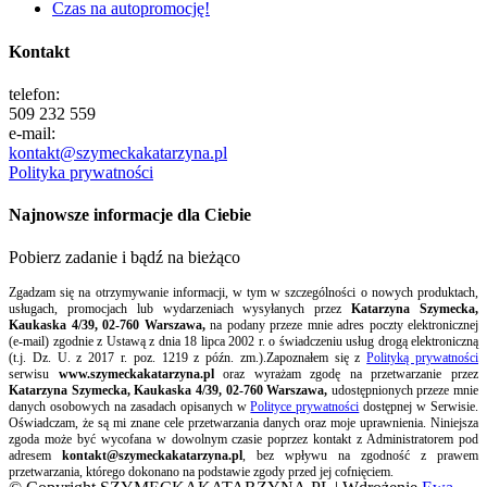
Czas na autopromocję!
Kontakt
telefon:
509 232 559
e-mail:
kontakt@szymeckakatarzyna.pl
Polityka prywatności
Najnowsze informacje dla Ciebie
Pobierz zadanie i bądź na bieżąco
Zgadzam się na otrzymywanie informacji, w tym w szczególności o nowych produktach,
usługach, promocjach lub wydarzeniach wysyłanych przez
Katarzyna Szymecka,
Kaukaska 4/39, 02-760 Warszawa,
na podany przeze mnie adres poczty elektronicznej
(e-mail) zgodnie z Ustawą z dnia 18 lipca 2002 r. o świadczeniu usług drogą elektroniczną
(t.j. Dz. U. z 2017 r. poz. 1219 z późn. zm.).Zapoznałem się z
Polityką prywatności
serwisu
www.szymeckakatarzyna.pl
oraz wyrażam zgodę na przetwarzanie przez
Katarzyna Szymecka, Kaukaska 4/39, 02-760 Warszawa,
udostępnionych przeze mnie
danych osobowych na zasadach opisanych w
Polityce prywatności
dostępnej w Serwisie.
Oświadczam, że są mi znane cele przetwarzania danych oraz moje uprawnienia. Niniejsza
zgoda może być wycofana w dowolnym czasie poprzez kontakt z Administratorem pod
adresem
kontakt@szymeckakatarzyna.pl
, bez wpływu na zgodność z prawem
przetwarzania, którego dokonano na podstawie zgody przed jej cofnięciem.