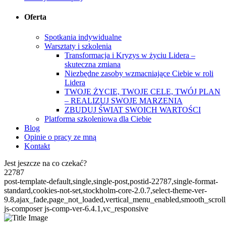
Oferta
Spotkania indywidualne
Warsztaty i szkolenia
Transformacja i Kryzys w życiu Lidera –
skuteczna zmiana
Niezbędne zasoby wzmacniające Ciebie w roli
Lidera
TWOJE ŻYCIE, TWOJE CELE, TWÓJ PLAN
– REALIZUJ SWOJE MARZENIA
ZBUDUJ ŚWIAT SWOICH WARTOŚCI
Platforma szkoleniowa dla Ciebie
Blog
Opinie o pracy ze mną
Kontakt
Jest jeszcze na co czekać?
22787
post-template-default,single,single-post,postid-22787,single-format-
standard,cookies-not-set,stockholm-core-2.0.7,select-theme-ver-
9.8,ajax_fade,page_not_loaded,vertical_menu_enabled,smooth_scro
js-composer js-comp-ver-6.4.1,vc_responsive