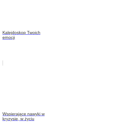
Kalejdoskop Twoich
emocji
Wspierające nawyki w
kryzysie, w życiu