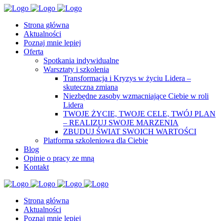
Strona główna
Aktualności
Poznaj mnie lepiej
Oferta
Spotkania indywidualne
Warsztaty i szkolenia
Transformacja i Kryzys w życiu Lidera –
skuteczna zmiana
Niezbędne zasoby wzmacniające Ciebie w roli
Lidera
TWOJE ŻYCIE, TWOJE CELE, TWÓJ PLAN
– REALIZUJ SWOJE MARZENIA
ZBUDUJ ŚWIAT SWOICH WARTOŚCI
Platforma szkoleniowa dla Ciebie
Blog
Opinie o pracy ze mną
Kontakt
Strona główna
Aktualności
Poznaj mnie lepiej