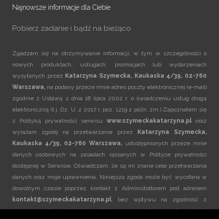
Najnowsze informacje dla Ciebie
Pobierz zadanie i bądź na bieżąco
Zgadzam się na otrzymywanie informacji, w tym w szczególności o
nowych produktach, usługach, promocjach lub wydarzeniach
wysyłanych przez
Katarzyna Szymecka, Kaukaska 4/39, 02-760
Warszawa,
na podany przeze mnie adres poczty elektronicznej (e-mail)
zgodnie z Ustawą z dnia 18 lipca 2002 r. o świadczeniu usług drogą
elektroniczną (t.j. Dz. U. z 2017 r. poz. 1219 z późn. zm.).Zapoznałem się
z
Polityką prywatności
serwisu
www.szymeckakatarzyna.pl
oraz
wyrażam zgodę na przetwarzanie przez
Katarzyna Szymecka,
Kaukaska 4/39, 02-760 Warszawa,
udostępnionych przeze mnie
danych osobowych na zasadach opisanych w
Polityce prywatności
dostępnej w Serwisie. Oświadczam, że są mi znane cele przetwarzania
danych oraz moje uprawnienia. Niniejsza zgoda może być wycofana w
dowolnym czasie poprzez kontakt z Administratorem pod adresem
kontakt@szymeckakatarzyna.pl
, bez wpływu na zgodność z
prawem przetwarzania, którego dokonano na podstawie zgody przed jej