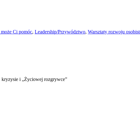
co może Ci pomóc
,
Leadership/Przywództwo
,
Warsztaty rozwoju osobis
 kryzysie i „Życiowej rozgrywce”