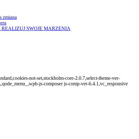
na zmiana
era
– REALIZUJ SWOJE MARZENIA
tandard,cookies-not-set,stockholm-core-2.0.7,select-theme-ver-
l,,qode_menu_,wpb-js-composer js-comp-ver-6.4.1,vc_responsive