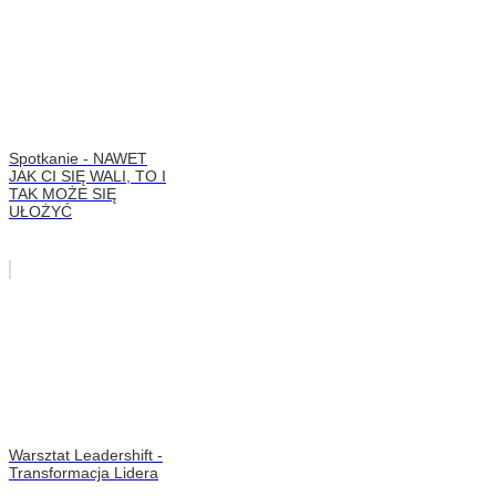
Spotkanie - NAWET
JAK CI SIĘ WALI, TO I
TAK MOŻE SIĘ
UŁOŻYĆ
Warsztat Leadershift -
Transformacja Lidera