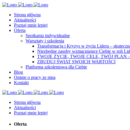
Strona główna
Aktualności
Poznaj mnie lepiej
Oferta
Spotkania indywidualne
Warsztaty i szkolenia
Transformacja i Kryzys w życiu Lidera – skutecz
Niezbędne zasoby wzmacniające Ciebie w roli Lid
TWOJE ŻYCIE, TWOJE CELE, TWÓJ PLAN 
ZBUDUJ ŚWIAT SWOICH WARTOŚCI
Platforma szkoleniowa dla Ciebie
Blog
Opinie o pracy ze mną
Kontakt
Strona główna
Aktualności
Poznaj mnie lepiej
Oferta