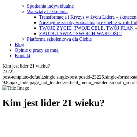
Spotkania indywidualne
Warsztaty i szkolenia
Transformacja i Kryzys w życiu Lidera – skutecz
Niezbędne zasoby wzmacniające Ciebie w roli Lid
TWOJE ŻYCIE, TWOJE CELE, TWÓJ PLAN 
ZBUDUJ ŚWIAT SWOICH WARTOŚCI
Platforma szkoleniowa dla Ciebie
Blog
Opinie o pracy ze mną
Kontakt
Kim jest lider 21 wieku?
23225
post-template-default,single,single-post,postid-23225,single-format-s
9.8,ajax_fade,page_not_loaded,vertical_menu_enabled,smooth_scrol
Kim jest lider 21 wieku?