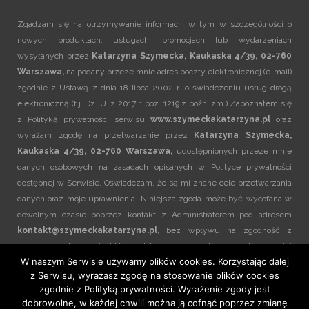
Zgadzam się na otrzymywanie informacji, w tym w szczególności o
nowych produktach, usługach, promocjach lub wydarzeniach
wysyłanych przez
Katarzyna Szymecka, Kaukaska 4/39, 02-760
Warszawa,
na podany przeze mnie adres poczty elektronicznej (e-mail)
zgodnie z Ustawą z dnia 18 lipca 2002 r. o świadczeniu usług drogą
elektroniczną (t.j. Dz. U. z 2017 r. poz. 1219 z późn. zm.).Zapoznałem się
z
Polityką prywatności
serwisu
www.szymeckakatarzyna.pl
oraz
wyrażam zgodę na przetwarzanie przez
Katarzyna Szymecka,
Kaukaska 4/39, 02-760 Warszawa,
udostępnionych przeze mnie
danych osobowych na zasadach opisanych w
Polityce prywatności
dostępnej w Serwisie. Oświadczam, że są mi znane cele przetwarzania
danych oraz moje uprawnienia. Niniejsza zgoda może być wycofana w
dowolnym czasie poprzez kontakt z Administratorem pod adresem
kontakt@szymeckakatarzyna.pl
, bez wpływu na zgodność z
prawem przetwarzania, którego dokonano na podstawie zgody przed jej
W naszym Serwisie używamy plików cookies. Korzystając dalej
cofnięciem.
z Serwisu, wyrażasz zgodę na stosowanie plików cookies
zgodnie z
Polityką prywatności
. Wyrażenie zgody jest
dobrowolne, w każdej chwili można ją cofnąć poprzez zmianę