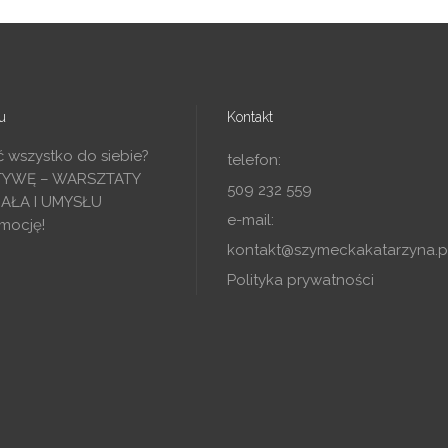
u
Kontakt
ć wszystko do siebie?
telefon:
TYWĘ – WARSZTATY
509 232 559
IAŁA I UMYSŁU
e-mail:
mocję!
kontakt@szymeckakatarzyna.p
Polityka prywatności