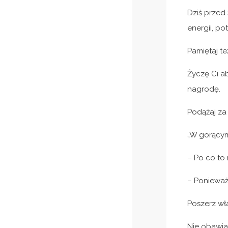
Dziś przed 
energii, po
Pamiętaj te
Życzę Ci a
nagrodę.
Podążaj za
„W gorącym
– Po co to 
– Ponieważ 
Poszerz wł
Nie obawia