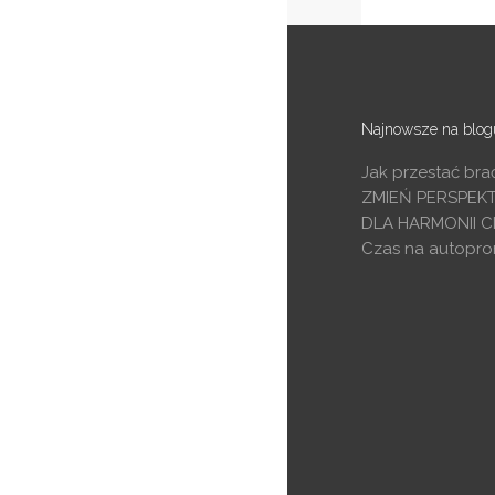
Najnowsze na blog
Jak przestać bra
ZMIEŃ PERSPEK
DLA HARMONII C
Czas na autopro