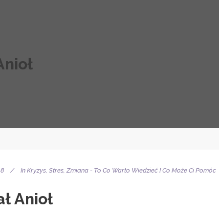
Anioł
18
In
Kryzys, Stres, Zmiana - To Co Warto Wiedzieć I Co Może Ci Pomóc
ł Anioł