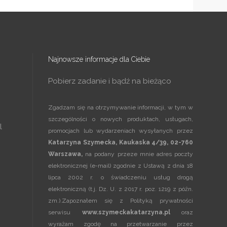
Najnowsze informacje dla Ciebie
Pobierz zadanie i bądź na bieżąco
Zgadzam się na otrzymywanie informacji, w tym w
szczególności o nowych produktach, usługach,
l
promocjach lub wydarzeniach wysyłanych przez
Katarzyna Szymecka, Kaukaska 4/39, 02-760
Warszawa,
na podany przeze mnie adres poczty
elektronicznej (e-mail) zgodnie z Ustawą z dnia 18
lipca 2002 r. o świadczeniu usług drogą
elektroniczną (t.j. Dz. U. z 2017 r. poz. 1219 z późn.
zm.).Zapoznałem się z
Polityką prywatności
serwisu
www.szymeckakatarzyna.pl
oraz
wyrażam zgodę na przetwarzanie przez