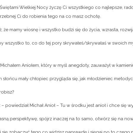
Świętami Wielkiej Nocy życzę Ci wszystkiego co najlepsze, rado
trzebnej Ci do robienia tego na co masz ochotę.
ż, że mamy wiosnę i wszystko budzi się do życia, wzrasta, rozwija
by wszystko to, co do tej pory skrywałeś/skrywałaś w swoich my
 Michałem Aniołem, który w myśl anegdoty, zauważył w kamieniu
 słońcu mały chłopiec przygląda się, jak młodzieniec metodyc
robisz?
– powiedział Michał Anioł – Tu w środku jest anioł i chce się w
asną perspektywę, spójrz inaczej na to samo, otwórz się na now
j się zobaczyć tego co widzisz naprawdę i sięgaj po to czego