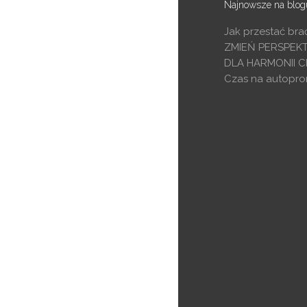
Najnowsze na blog
Jak przestać bra
ZMIEŃ PERSPEK
DLA HARMONII C
Czas na autopro