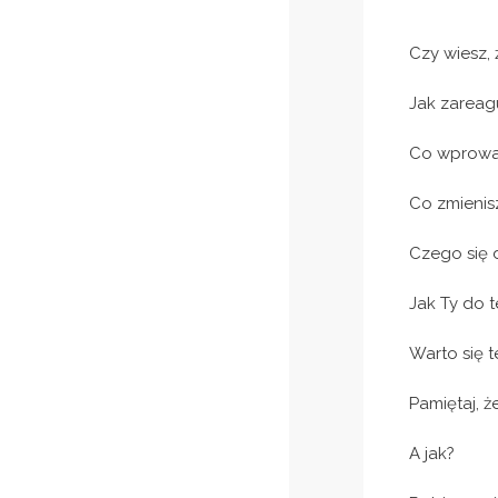
Czy wiesz, 
Jak zareag
Co wprowad
Co zmienis
Czego się 
Jak Ty do 
Warto się t
Pamiętaj, ż
A jak?