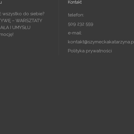
u
Kontakt
ć wszystko do siebie?
telefon:
TYWĘ – WARSZTATY
509 232 559
IAŁA I UMYSŁU
e-mail:
mocję!
kontakt@szymeckakatarzyna.p
Polityka prywatności