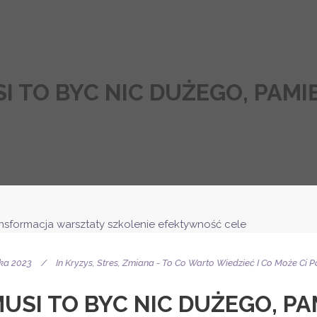
SI TO BYC NIC DUŻEGO, PAMI
ika 2023
In
Kryzys, Stres, Zmiana - To Co Warto Wiedzieć I Co Może Ci
MUSI TO BYC NIC DUŻEGO, PA