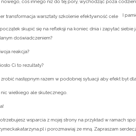
 nowego, coś innego niż do tej pory, wychodząc poza codzienn
I pami
oczątek skupić się na refleksji na koniec dnia i zapytać siebie j
 danym doświadczeniem?
Twoja reakcja?
iosło Ci to rezultaty?
zrobić następnym razem w podobnej sytuacji aby efekt był dla
 nic wielkiego ale skutecznego.
a!
i potrzebujesz wsparcia z mojej strony na przykład w ramach s
ymeckakatarzyna.pl i porozmawiaj ze mną. Zapraszam serdecz