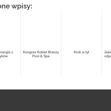
ne wpisy:
nergia z
Kongres Kobiet Branży
Krok w tył
Jaki
yków
Pool & Spa
odp