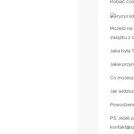
Robiąc coś
Możesz na p
związku z
Jaka była 
Jakie przyn
Co możesz 
Jak widzisz
Powodzeni
P.S. Jeżel
kontakt@sz