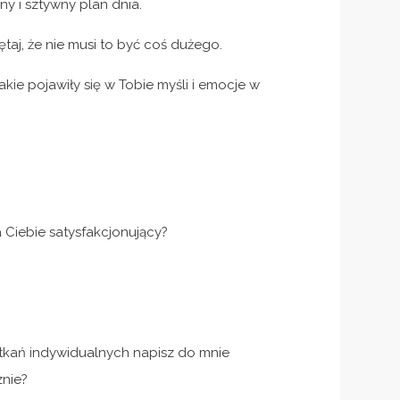
y i sztywny plan dnia.
ętaj, że nie musi to być coś dużego.
akie pojawiły się w Tobie myśli i emocje w
 Ciebie satysfakcjonujący?
potkań indywidualnych napisz do mnie
nie?