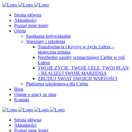
Strona główna
Aktualności
Poznaj mnie lepiej
Oferta
Spotkania indywidualne
Warsztaty i szkolenia
Transformacja i Kryzys w życiu Lidera –
skuteczna zmiana
Niezbędne zasoby wzmacniające Ciebie w roli
Lidera
TWOJE ŻYCIE, TWOJE CELE, TWÓJ PLAN
– REALIZUJ SWOJE MARZENIA
ZBUDUJ ŚWIAT SWOICH WARTOŚCI
Platforma szkoleniowa dla Ciebie
Blog
Opinie o pracy ze mną
Kontakt
Strona główna
Aktualności
Poznaj mnie lepiej