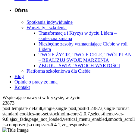
Oferta
Spotkania indywidualne
Warsztaty i szkolenia
Transformacja i Kryzys w życiu Lidera –
skuteczna zmiana
Niezbędne zasoby wzmacniające Ciebie w roli
Lidera
TWOJE ŻYCIE, TWOJE CELE, TWÓJ PLAN
– REALIZUJ SWOJE MARZENIA
ZBUDUJ ŚWIAT SWOICH WARTOŚCI
Platforma szkoleniowa dla Ciebie
Blog
Opinie o pracy ze mną
Kontakt
Wspierające nawyki w kryzysie, w życiu
23873
post-template-default,single,single-post,postid-23873,single-format-
standard,cookies-not-set,stockholm-core-2.0.7,select-theme-ver-
9.8,ajax_fade,page_not_loaded,vertical_menu_enabled,smooth_scro
js-composer js-comp-ver-6.4.1,vc_responsive