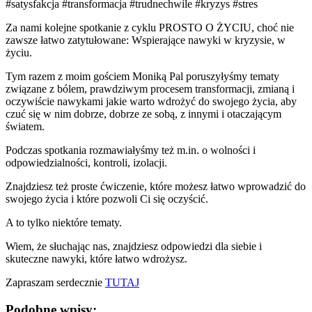
#satysfakcja #transformacja #trudnechwile #kryzys #stres
Za nami kolejne spotkanie z cyklu PROSTO O ŻYCIU, choć nie
zawsze łatwo zatytułowane: Wspierające nawyki w kryzysie, w
życiu.
Tym razem z moim gościem Moniką Pal poruszyłyśmy tematy
związane z bólem, prawdziwym procesem transformacji, zmianą i
oczywiście nawykami jakie warto wdrożyć do swojego życia, aby
czuć się w nim dobrze, dobrze ze sobą, z innymi i otaczającym
światem.
Podczas spotkania rozmawiałyśmy też m.in. o wolności i
odpowiedzialności, kontroli, izolacji.
Znajdziesz też proste ćwiczenie, które możesz łatwo wprowadzić do
swojego życia i które pozwoli Ci się oczyścić.
A to tylko niektóre tematy.
Wiem, że słuchając nas, znajdziesz odpowiedzi dla siebie i
skuteczne nawyki, które łatwo wdrożysz.
Zapraszam serdecznie
TUTAJ
Podobne wpisy: