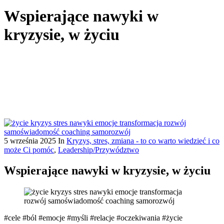
Wspierające nawyki w
kryzysie, w życiu
5 września 2025
In
Kryzys, stres, zmiana - to co warto wiedzieć i co
może Ci pomóc
,
Leadership/Przywództwo
Wspierające nawyki w kryzysie, w życiu
#cele #ból #emocje #myśli #relacje #oczekiwania #życie