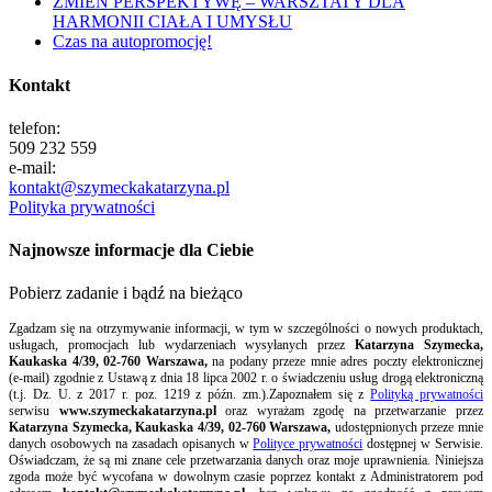
ZMIEŃ PERSPEKTYWĘ – WARSZTATY DLA
HARMONII CIAŁA I UMYSŁU
Czas na autopromocję!
Kontakt
telefon:
509 232 559
e-mail:
kontakt@szymeckakatarzyna.pl
Polityka prywatności
Najnowsze informacje dla Ciebie
Pobierz zadanie i bądź na bieżąco
Zgadzam się na otrzymywanie informacji, w tym w szczególności o nowych produktach,
usługach, promocjach lub wydarzeniach wysyłanych przez
Katarzyna Szymecka,
Kaukaska 4/39, 02-760 Warszawa,
na podany przeze mnie adres poczty elektronicznej
(e-mail) zgodnie z Ustawą z dnia 18 lipca 2002 r. o świadczeniu usług drogą elektroniczną
(t.j. Dz. U. z 2017 r. poz. 1219 z późn. zm.).Zapoznałem się z
Polityką prywatności
serwisu
www.szymeckakatarzyna.pl
oraz wyrażam zgodę na przetwarzanie przez
Katarzyna Szymecka, Kaukaska 4/39, 02-760 Warszawa,
udostępnionych przeze mnie
danych osobowych na zasadach opisanych w
Polityce prywatności
dostępnej w Serwisie.
Oświadczam, że są mi znane cele przetwarzania danych oraz moje uprawnienia. Niniejsza
zgoda może być wycofana w dowolnym czasie poprzez kontakt z Administratorem pod