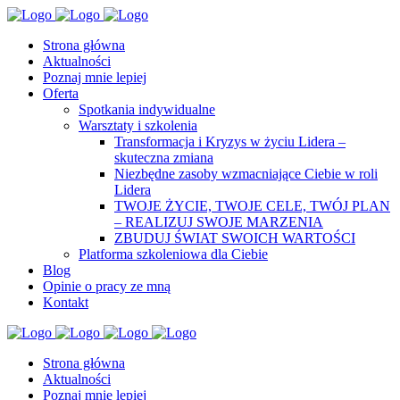
Strona główna
Aktualności
Poznaj mnie lepiej
Oferta
Spotkania indywidualne
Warsztaty i szkolenia
Transformacja i Kryzys w życiu Lidera –
skuteczna zmiana
Niezbędne zasoby wzmacniające Ciebie w roli
Lidera
TWOJE ŻYCIE, TWOJE CELE, TWÓJ PLAN
– REALIZUJ SWOJE MARZENIA
ZBUDUJ ŚWIAT SWOICH WARTOŚCI
Platforma szkoleniowa dla Ciebie
Blog
Opinie o pracy ze mną
Kontakt
Strona główna
Aktualności
Poznaj mnie lepiej