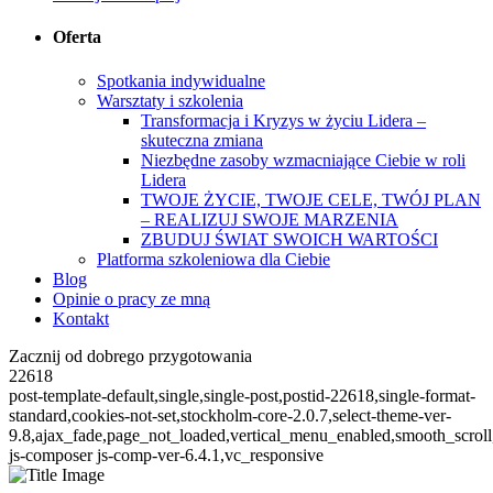
Oferta
Spotkania indywidualne
Warsztaty i szkolenia
Transformacja i Kryzys w życiu Lidera –
skuteczna zmiana
Niezbędne zasoby wzmacniające Ciebie w roli
Lidera
TWOJE ŻYCIE, TWOJE CELE, TWÓJ PLAN
– REALIZUJ SWOJE MARZENIA
ZBUDUJ ŚWIAT SWOICH WARTOŚCI
Platforma szkoleniowa dla Ciebie
Blog
Opinie o pracy ze mną
Kontakt
Zacznij od dobrego przygotowania
22618
post-template-default,single,single-post,postid-22618,single-format-
standard,cookies-not-set,stockholm-core-2.0.7,select-theme-ver-
9.8,ajax_fade,page_not_loaded,vertical_menu_enabled,smooth_scro
js-composer js-comp-ver-6.4.1,vc_responsive