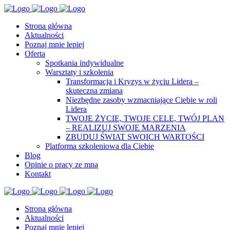
Strona główna
Aktualności
Poznaj mnie lepiej
Oferta
Spotkania indywidualne
Warsztaty i szkolenia
Transformacja i Kryzys w życiu Lidera –
skuteczna zmiana
Niezbędne zasoby wzmacniające Ciebie w roli
Lidera
TWOJE ŻYCIE, TWOJE CELE, TWÓJ PLAN
– REALIZUJ SWOJE MARZENIA
ZBUDUJ ŚWIAT SWOICH WARTOŚCI
Platforma szkoleniowa dla Ciebie
Blog
Opinie o pracy ze mną
Kontakt
Strona główna
Aktualności
Poznaj mnie lepiej