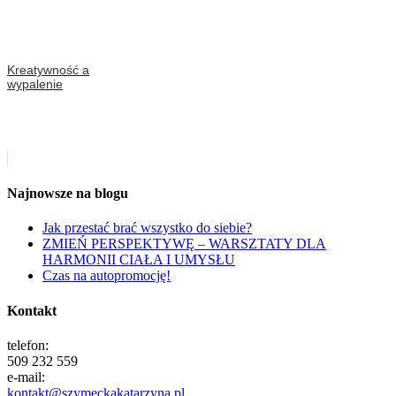
Kreatywność a
wypalenie
Najnowsze na blogu
Jak przestać brać wszystko do siebie?
ZMIEŃ PERSPEKTYWĘ – WARSZTATY DLA
HARMONII CIAŁA I UMYSŁU
Czas na autopromocję!
Kontakt
telefon:
509 232 559
e-mail:
kontakt@szymeckakatarzyna.pl