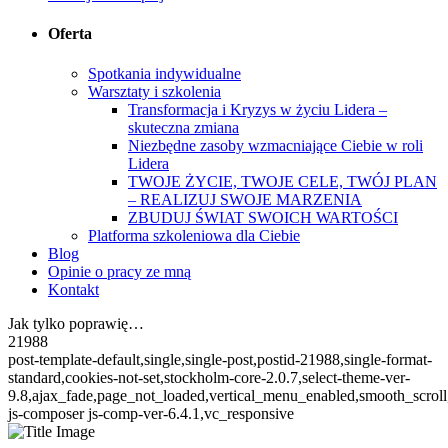
Oferta
Spotkania indywidualne
Warsztaty i szkolenia
Transformacja i Kryzys w życiu Lidera –
skuteczna zmiana
Niezbędne zasoby wzmacniające Ciebie w roli
Lidera
TWOJE ŻYCIE, TWOJE CELE, TWÓJ PLAN
– REALIZUJ SWOJE MARZENIA
ZBUDUJ ŚWIAT SWOICH WARTOŚCI
Platforma szkoleniowa dla Ciebie
Blog
Opinie o pracy ze mną
Kontakt
Jak tylko poprawię…
21988
post-template-default,single,single-post,postid-21988,single-format-
standard,cookies-not-set,stockholm-core-2.0.7,select-theme-ver-
9.8,ajax_fade,page_not_loaded,vertical_menu_enabled,smooth_scro
js-composer js-comp-ver-6.4.1,vc_responsive