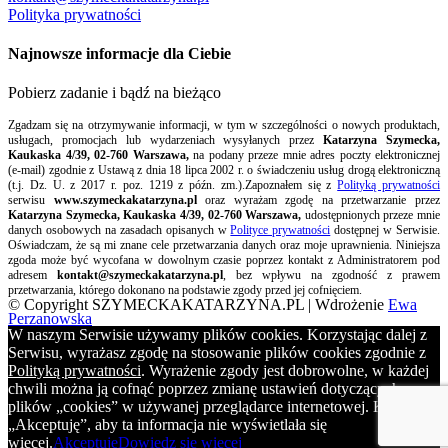
Polityka prywatności
Najnowsze informacje dla Ciebie
Pobierz zadanie i bądź na bieżąco
Zgadzam się na otrzymywanie informacji, w tym w szczególności o nowych produktach,
usługach, promocjach lub wydarzeniach wysyłanych przez
Katarzyna Szymecka,
Kaukaska 4/39, 02-760 Warszawa,
na podany przeze mnie adres poczty elektronicznej
(e-mail) zgodnie z Ustawą z dnia 18 lipca 2002 r. o świadczeniu usług drogą elektroniczną
(t.j. Dz. U. z 2017 r. poz. 1219 z późn. zm.).Zapoznałem się z
Polityką prywatności
serwisu
www.szymeckakatarzyna.pl
oraz wyrażam zgodę na przetwarzanie przez
Katarzyna Szymecka, Kaukaska 4/39, 02-760 Warszawa,
udostępnionych przeze mnie
danych osobowych na zasadach opisanych w
Polityce prywatności
dostępnej w Serwisie.
Oświadczam, że są mi znane cele przetwarzania danych oraz moje uprawnienia. Niniejsza
zgoda może być wycofana w dowolnym czasie poprzez kontakt z Administratorem pod
adresem
kontakt@szymeckakatarzyna.pl
, bez wpływu na zgodność z prawem
przetwarzania, którego dokonano na podstawie zgody przed jej cofnięciem.
© Copyright SZYMECKAKATARZYNA.PL | Wdrożenie
Ewa
Perzanowska
W naszym Serwisie używamy plików cookies. Korzystając dalej z
Serwisu, wyrażasz zgodę na stosowanie plików cookies zgodnie z
Polityką prywatności
. Wyrażenie zgody jest dobrowolne, w każdej
chwili można ją cofnąć poprzez zmianę ustawień dotyczących
plików „cookies” w używanej przeglądarce internetowej. Kliknij
„Akceptuję”, aby ta informacja nie wyświetlała się
więcej.
Akceptuję
Dowiedz się więcej