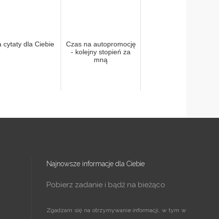
 cytaty dla Ciebie
Czas na autopromocję
- kolejny stopień za
mną
Najnowsze informacje dla Ciebie
Pobierz zadanie i bądź na bieżąco
Zgadzam się na otrzymywanie informacji, w tym w