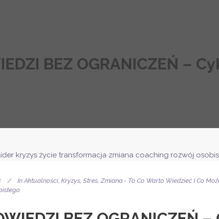
EDZI BEZ OGRANICZEŃ – Cyk
4
In
Aktualności
,
Kryzys, Stres, Zmiana - To Co Warto Wiedzieć I Co Mo
bistego
WIEDZI BEZ OGRANICZEŃ – C