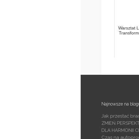
Warsztat L
Transform
Najnowsze na blog
Jak przestać bra
ZMIEŃ PERSPEK
DLA HARMONII C
Czas na autopro