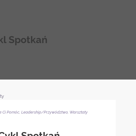
l Spotkań
że Ci Pomóc
,
Leadership/Przywództwo
,
Warsztaty
ykl Spotkań