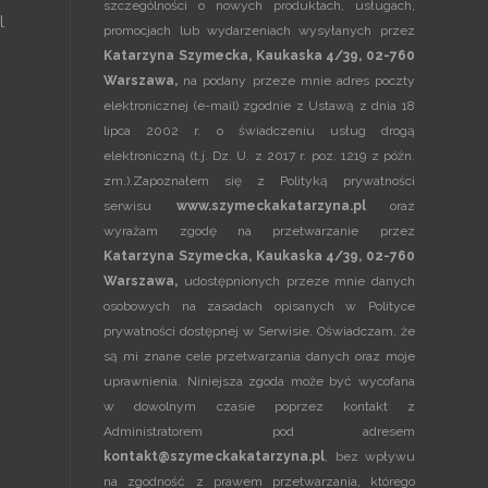
szczególności o nowych produktach, usługach,
l
promocjach lub wydarzeniach wysyłanych przez
Katarzyna Szymecka, Kaukaska 4/39, 02-760
Warszawa,
na podany przeze mnie adres poczty
elektronicznej (e-mail) zgodnie z Ustawą z dnia 18
lipca 2002 r. o świadczeniu usług drogą
elektroniczną (t.j. Dz. U. z 2017 r. poz. 1219 z późn.
zm.).Zapoznałem się z
Polityką prywatności
serwisu
www.szymeckakatarzyna.pl
oraz
wyrażam zgodę na przetwarzanie przez
Katarzyna Szymecka, Kaukaska 4/39, 02-760
Warszawa,
udostępnionych przeze mnie danych
osobowych na zasadach opisanych w
Polityce
prywatności
dostępnej w Serwisie. Oświadczam, że
są mi znane cele przetwarzania danych oraz moje
uprawnienia. Niniejsza zgoda może być wycofana
w dowolnym czasie poprzez kontakt z
Administratorem pod adresem
kontakt@szymeckakatarzyna.pl
, bez wpływu
na zgodność z prawem przetwarzania, którego