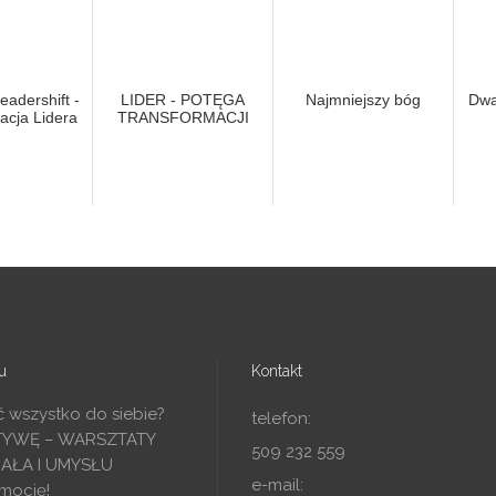
eadershift -
LIDER - POTĘGA
Najmniejszy bóg
Dwa
acja Lidera
TRANSFORMACJI
u
Kontakt
ć wszystko do siebie?
telefon:
TYWĘ – WARSZTATY
509 232 559
IAŁA I UMYSŁU
e-mail:
mocję!