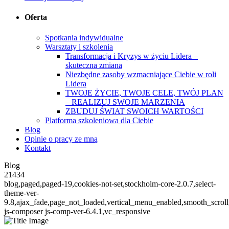
Oferta
Spotkania indywidualne
Warsztaty i szkolenia
Transformacja i Kryzys w życiu Lidera –
skuteczna zmiana
Niezbędne zasoby wzmacniające Ciebie w roli
Lidera
TWOJE ŻYCIE, TWOJE CELE, TWÓJ PLAN
– REALIZUJ SWOJE MARZENIA
ZBUDUJ ŚWIAT SWOICH WARTOŚCI
Platforma szkoleniowa dla Ciebie
Blog
Opinie o pracy ze mną
Kontakt
Blog
21434
blog,paged,paged-19,cookies-not-set,stockholm-core-2.0.7,select-
theme-ver-
9.8,ajax_fade,page_not_loaded,vertical_menu_enabled,smooth_scro
js-composer js-comp-ver-6.4.1,vc_responsive