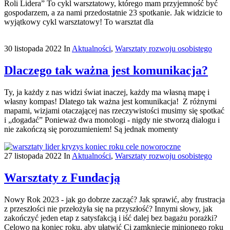
Roli Lidera” To cykl warsztatowy, którego mam przyjemność być
gospodarzem, a za nami przedostatnie 23 spotkanie. Jak widzicie to
wyjątkowy cykl warsztatowy! To warsztat dla
30 listopada 2022
In
Aktualności
,
Warsztaty rozwoju osobistego
Dlaczego tak ważna jest komunikacja?
Ty, ja każdy z nas widzi świat inaczej, każdy ma własną mapę i
własny kompas! Dlatego tak ważna jest komunikacja! Z różnymi
mapami, wizjami otaczającej nas rzeczywistości musimy się spotkać
i „dogadać” Ponieważ dwa monologi - nigdy nie stworzą dialogu i
nie zakończą się porozumieniem! Są jednak momenty
27 listopada 2022
In
Aktualności
,
Warsztaty rozwoju osobistego
Warsztaty z Fundacją
Nowy Rok 2023 - jak go dobrze zacząć? Jak sprawić, aby frustracja
z przeszłości nie przełożyła się na przyszłość? Innymi słowy, jak
zakończyć jeden etap z satysfakcją i iść dalej bez bagażu porażki?
Celowo na koniec roku, aby ułatwić Ci zamknięcie minionego roku