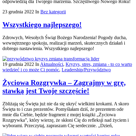
odpowiedzią dla Twojego marzenia. Szczęśliwego Nowego Roku!
23 grudnia 2022
In
Bez kategorii
Wszystkiego najlepszego!
Zdrowych, Wesołych Świąt Bożego Narodzenia! Pogody ducha,
wewnętrznego spokoju, realizacji marzeń, skutecznych działań i
dobrego nastawienia. Wszystkiego najlepszego!
19 grudnia 2022
In
Aktualności
,
Kryzys, stres, zmiana - to co warto
wiedzieć i co może Ci pomóc
,
Leadership/Przywództwo
Życiowa Rozgrywka – Zagrajmy w grę,
stawką jest Twoje szczęście!
Zbliżają się Święta już nie da się ukryć wielkimi krokami. A skoro
Święta to i czas prezentów. Pomyślałam dziś, że prezentem ode
mnie dla Ciebie, będzie fragment z mojej książki „Życiowa
Rozgrywka”, który wierzę, że skłoni Cię do refleksji nad życiem i
wyborami. Przeczytaj, zapraszam Cię serdecznie. „Dzień,