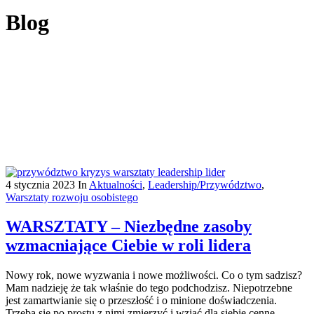
Blog
4 stycznia 2023
In
Aktualności
,
Leadership/Przywództwo
,
Warsztaty rozwoju osobistego
WARSZTATY – Niezbędne zasoby
wzmacniające Ciebie w roli lidera
Nowy rok, nowe wyzwania i nowe możliwości. Co o tym sadzisz?
Mam nadzieję że tak właśnie do tego podchodzisz. Niepotrzebne
jest zamartwianie się o przeszłość i o minione doświadczenia.
Trzeba się po prostu z nimi zmierzyć i wziąć dla siebie cenne