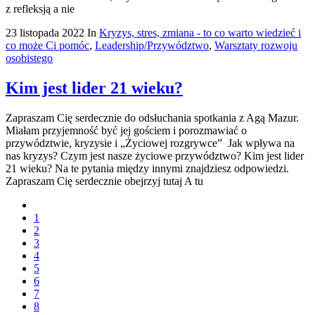
z refleksją a nie
23 listopada 2022
In
Kryzys, stres, zmiana - to co warto wiedzieć i
co może Ci pomóc
,
Leadership/Przywództwo
,
Warsztaty rozwoju
osobistego
Kim jest lider 21 wieku?
Zapraszam Cię serdecznie do odsłuchania spotkania z Agą Mazur.
Miałam przyjemność być jej gościem i porozmawiać o
przywództwie, kryzysie i „Życiowej rozgrywce” Jak wpływa na
nas kryzys? Czym jest nasze życiowe przywództwo? Kim jest lider
21 wieku? Na te pytania między innymi znajdziesz odpowiedzi.
Zapraszam Cię serdecznie obejrzyj tutaj A tu
1
2
3
4
5
6
7
8