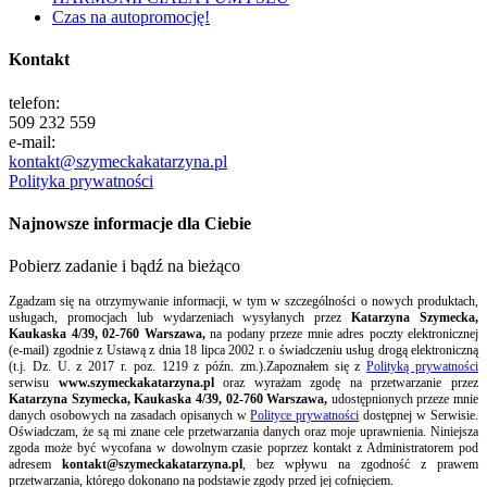
Czas na autopromocję!
Kontakt
telefon:
509 232 559
e-mail:
kontakt@szymeckakatarzyna.pl
Polityka prywatności
Najnowsze informacje dla Ciebie
Pobierz zadanie i bądź na bieżąco
Zgadzam się na otrzymywanie informacji, w tym w szczególności o nowych produktach,
usługach, promocjach lub wydarzeniach wysyłanych przez
Katarzyna Szymecka,
Kaukaska 4/39, 02-760 Warszawa,
na podany przeze mnie adres poczty elektronicznej
(e-mail) zgodnie z Ustawą z dnia 18 lipca 2002 r. o świadczeniu usług drogą elektroniczną
(t.j. Dz. U. z 2017 r. poz. 1219 z późn. zm.).Zapoznałem się z
Polityką prywatności
serwisu
www.szymeckakatarzyna.pl
oraz wyrażam zgodę na przetwarzanie przez
Katarzyna Szymecka, Kaukaska 4/39, 02-760 Warszawa,
udostępnionych przeze mnie
danych osobowych na zasadach opisanych w
Polityce prywatności
dostępnej w Serwisie.
Oświadczam, że są mi znane cele przetwarzania danych oraz moje uprawnienia. Niniejsza
zgoda może być wycofana w dowolnym czasie poprzez kontakt z Administratorem pod
adresem
kontakt@szymeckakatarzyna.pl
, bez wpływu na zgodność z prawem
przetwarzania, którego dokonano na podstawie zgody przed jej cofnięciem.