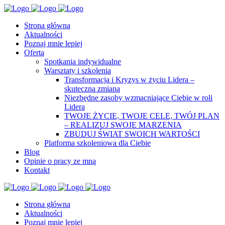
Strona główna
Aktualności
Poznaj mnie lepiej
Oferta
Spotkania indywidualne
Warsztaty i szkolenia
Transformacja i Kryzys w życiu Lidera –
skuteczna zmiana
Niezbędne zasoby wzmacniające Ciebie w roli
Lidera
TWOJE ŻYCIE, TWOJE CELE, TWÓJ PLAN
– REALIZUJ SWOJE MARZENIA
ZBUDUJ ŚWIAT SWOICH WARTOŚCI
Platforma szkoleniowa dla Ciebie
Blog
Opinie o pracy ze mną
Kontakt
Strona główna
Aktualności
Poznaj mnie lepiej