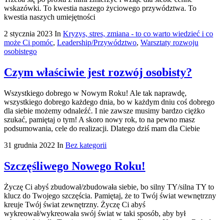
wskazówki. To kwestia naszego życiowego przywództwa. To
kwestia naszych umiejętności
2 stycznia 2023
In
Kryzys, stres, zmiana - to co warto wiedzieć i co
może Ci pomóc
,
Leadership/Przywództwo
,
Warsztaty rozwoju
osobistego
Czym właściwie jest rozwój osobisty?
Wszystkiego dobrego w Nowym Roku! Ale tak naprawdę,
wszystkiego dobrego każdego dnia, bo w każdym dniu coś dobrego
dla siebie możemy odnaleźć. I nie zawsze musimy bardzo ciężko
szukać, pamiętaj o tym! A skoro nowy rok, to na pewno masz
podsumowania, cele do realizacji. Dlatego dziś mam dla Ciebie
31 grudnia 2022
In
Bez kategorii
Szczęśliwego Nowego Roku!
Życzę Ci abyś zbudował/zbudowała siebie, bo silny TY/silna TY to
klucz do Twojego szczęścia. Pamiętaj, że to Twój świat wewnętrzny
kreuje Twój świat zewnętrzny. Życzę Ci abyś
wykreował/wykreowała swój świat w taki sposób, aby był