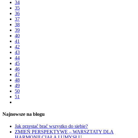
34
35
36
37
38
39
40
41
42
43
44
45
46
47
48
49
50
51
Najnowsze na blogu
Jak przestać brać wszystko do siebie?
ZMIEŃ PERSPEKTYWĘ – WARSZTATY DLA
HARMONII CIAŁA I UMYSŁU